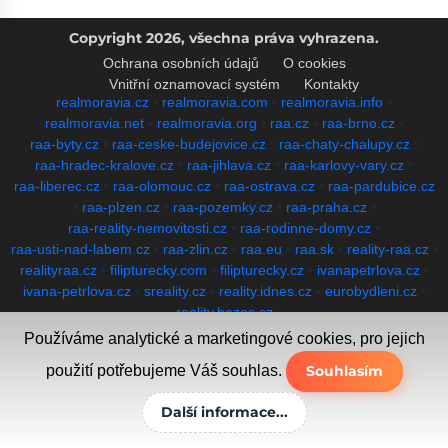
Copyright 2026, všechna práva vyhrazena.
Ochrana osobních údajů
O cookies
Vnitřní oznamovací systém
Kontakty
realmoravia.cz
•
realmoravia.com
•
realmoravia.info
•
realmoravia.net
•
realmoravia.org
•
raa.cz
•
raa-brno.cz
•
raa-byty.cz
•
raa-ceske-budejovice.cz
•
raa-chaty-chalupy.cz
•
raa-hradec-kralove.cz
•
raa-jihlava.cz
•
raa-karlovy-vary.cz
•
raa-liberec.cz
•
raa-olomouc.cz
•
raa-ostrava.cz
•
raa-pardubice.cz
•
raa-plzen.cz
•
raa-pozemky.cz
•
raa-praha.cz
•
raa-reality-nemovitosti.cz
•
raa-rodinne-domy.cz
•
raa-usti-nad-labem.cz
•
raa-zlin.cz
•
raa.eu
•
raa.sk
•
reality-raa.cz
•
realityraa.cz
•
filipturecky.com
•
filipturecky.cz
•
ivanapetrlova.cz
•
ivana-petrlova.cz
•
sreality.cz
•
reality.idnes.cz
•
eurobydleni.cz
•
reality.bazos.cz
Používáme analytické a marketingové cookies, pro jejich
použití potřebujeme Váš souhlas.
Souhlasím
Další informace...