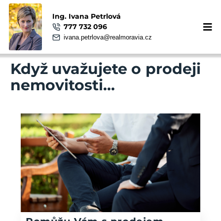
Ing. Ivana Petrlová
777 732 096
ivana.petrlova@realmoravia.cz
Když uvažujete o prodeji
nemovitosti...