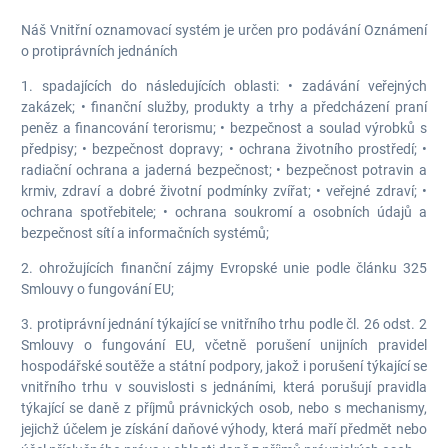
Náš Vnitřní oznamovací systém je určen pro podávání Oznámení
o protiprávních jednáních
1. spadajících do následujících oblasti: • zadávání veřejných
zakázek; • finanční služby, produkty a trhy a předcházení praní
peněz a financování terorismu; • bezpečnost a soulad výrobků s
předpisy; • bezpečnost dopravy; • ochrana životního prostředí; •
radiační ochrana a jaderná bezpečnost; • bezpečnost potravin a
krmiv, zdraví a dobré životní podmínky zvířat; • veřejné zdraví; •
ochrana spotřebitele; • ochrana soukromí a osobních údajů a
bezpečnost sítí a informačních systémů;
2. ohrožujících finanční zájmy Evropské unie podle článku 325
Smlouvy o fungování EU;
3. protiprávní jednání týkající se vnitřního trhu podle čl. 26 odst. 2
Smlouvy o fungování EU, včetně porušení unijních pravidel
hospodářské soutěže a státní podpory, jakož i porušení týkající se
vnitřního trhu v souvislosti s jednáními, která porušují pravidla
týkající se daně z příjmů právnických osob, nebo s mechanismy,
jejichž účelem je získání daňové výhody, která maří předmět nebo