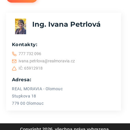
Ing. Ivana Petrlová
Kontakty:
777 732 096
ivana.petrlova@realmoravia.cz
IČ: 65912918
Adresa:
REAL MORAVIA - Olomouc
Stupkova 18
779 00 Olomouc
Copyright 2026, všechna práva vyhrazena.