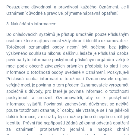
Posuzujeme důvodnost a pravdivost každého Oznámení. Je-li
Oznámení důvodné a pravdivé, přijmeme nápravná opatření.
3. Nakládání s informacemi
Do ohlašovacích systémů je přístup umožněn pouze Příslušným
osobám, které mají povinnost vždy chránit identitu oznamovatele.
Totožnost oznamující osoby nesmí být sdělena bez jejího
výslovného souhlasu nikomu dalšímu, ledaže je Příslušná osoba
povinna tyto informace poskytnout příslušným orgánům veřejné
moci podle obecně závazných právních předpisů; to platí i pro
informace o totožnosti osoby uvedené v Oznámení. Poskytuje-li
Příslušná osoba informaci o totožnosti Oznamovatele orgánu
veřejné moci, je povinna o tom předem Oznamovatele vyrozumět
společně s důvody, pro které je povinna informaci o totožnosti
poskytnout, a umožnit Oznamovateli, aby se k poskytnutí
informace vyjádřil. Povinnost zachovávat důvěrnost se netýká
pouze totožnosti oznamující osoby, ale vztahuje se i na jakékoli
další informace, z nichž by bylo možné přímo či nepřímo určit její
identitu. Právní řád nepřipouští žádná zákonná odvetná opatření
za oznámení protiprávního jednání, a naopak chrání