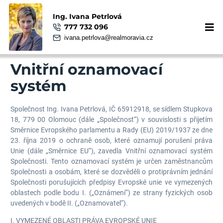
Ing. Ivana Petrlová
777 732 096
ivana.petrlova@realmoravia.cz
Vnitřní oznamovací
systém
Společnost Ing. Ivana Petrlová, IČ 65912918, se sídlem Stupkova
18, 779 00 Olomouc (dále „Společnost“) v souvislosti s přijetím
Směrnice Evropského parlamentu a Rady (EU) 2019/1937 ze dne
23. října 2019 o ochraně osob, které oznamují porušení práva
Unie (dále „Směrnice EU“), zavedla Vnitřní oznamovací systém
Společnosti. Tento oznamovací systém je určen zaměstnancům
Společnosti a osobám, které se dozvěděli o protiprávním jednání
Společnosti porušujících předpisy Evropské unie ve vymezených
oblastech podle bodu I. („Oznámení“) ze strany fyzických osob
uvedených v bodě II. („Oznamovatel“).
I. VYMEZENÉ OBLASTI PRÁVA EVROPSKÉ UNIE