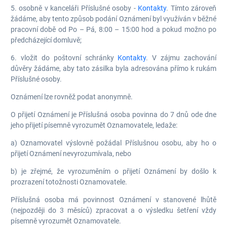
5. osobně v kanceláři Příslušné osoby -
Kontakty
. Tímto zároveň
žádáme, aby tento způsob podání Oznámení byl využíván v běžné
pracovní době od Po – Pá, 8:00 – 15:00 hod a pokud možno po
předcházející domluvě;
6. vložit do poštovní schránky
Kontakty
. V zájmu zachování
důvěry žádáme, aby tato zásilka byla adresována přímo k rukám
Příslušné osoby.
Oznámení lze rovněž podat anonymně.
O přijetí Oznámení je Příslušná osoba povinna do 7 dnů ode dne
jeho přijetí písemně vyrozumět Oznamovatele, ledaže:
a) Oznamovatel výslovně požádal Příslušnou osobu, aby ho o
přijetí Oznámení nevyrozumívala, nebo
b) je zřejmé, že vyrozuměním o přijetí Oznámení by došlo k
prozrazení totožnosti Oznamovatele.
Příslušná osoba má povinnost Oznámení v stanovené lhůtě
(nejpozději do 3 měsíců) zpracovat a o výsledku šetření vždy
písemně vyrozumět Oznamovatele.