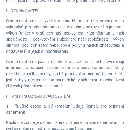
účel příslušného práva v oblasti daně z příjmů právnických osob.
II. OZNAMOVATEL
Oznamovatelem, je fyzická osoba, která pro nás pracuje nebo
vykonává pro nás obdobnou činnost, čímž se rozumí zejména: •
výkon funkce v orgánech naší společnosti; • zaměstnání v naší
společnosti; • poskytování služeb pro naši společnost; • výkon
činnosti pod dohledem nebo podle pokynů našich zhotovitelů a
dodavatelů, a jejich subdodavatelů.
Oznamovatelem jsou i osoby, která oznamují nebo zveřejňují
informace o porušení získané v rámci pracovního poměru, který
mezitím skončil, a osoby, jejichž pracovní poměr má teprve začít,
jestliže byly informace o porušení získány během přijímacího řízení
či jiných předsmluvních jednání.
III. VNITŘNÍ OZNAMOVACÍ SYSTÉM
1. Příslušná osoba a její kontaktní údaje (kanály pro přijímání
oznámení)
Příslušná osoba je osobou, která v rámci Vnitřního oznamovacího
systému Společnosti přijímá a vyřizuje Oznámení.