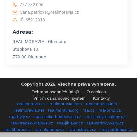
777 732 096
ivana.petrlova@realmoravia.cz
IČ: 65912918
Adresa:
REAL MORAVIA - Olomouc
Stupkova 18
779 00 Olomouc
Copyright 2026, všechna práva vyhrazena.
Ochrana osobních údajů
O cookies
Vnitřní oznamovací systém
Kontakty
realmoravia.cz
•
realmoravia.com
•
realmoravia.info
•
realmoravia.net
•
realmoravia.org
•
raa.cz
•
raa-brno.cz
•
raa-byty.cz
•
raa-ceske-budejovice.cz
•
raa-chaty-chalupy.cz
•
raa-hradec-kralove.cz
•
raa-jihlava.cz
•
raa-karlovy-vary.cz
•
raa-liberec.cz
•
raa-olomouc.cz
•
raa-ostrava.cz
•
raa-pardubice.cz
•
raa-plzen.cz
•
raa-pozemky.cz
•
raa-praha.cz
•