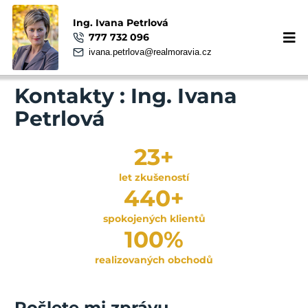
Ing. Ivana Petrlová
777 732 096
ivana.petrlova@realmoravia.cz
Kontakty : Ing. Ivana
Petrlová
23
+
let zkušeností
450
+
spokojených klientů
100
%
realizovaných obchodů
Pošlete mi zprávu